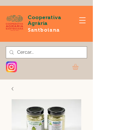
Cooperativa
Agrària
Santboiana