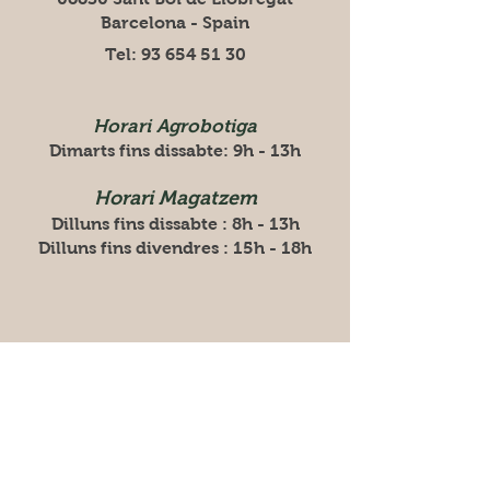
u
Barcelona - Spain
i
l
Tel:
93 654 51 30
o
g
r
a
Horari Agrobotiga
m
Dimarts fins dissabte: 9h - 13h
Horari Magatzem
Dilluns fins dissabte : 8h - 13h
Dilluns fins divendres : 15h - 18h