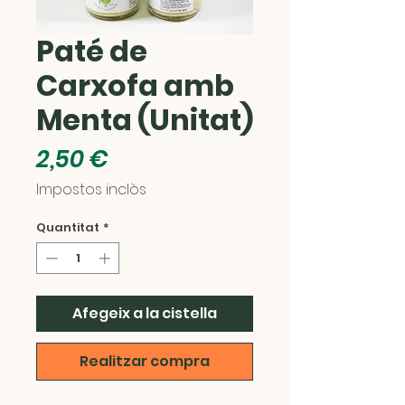
Paté de
Carxofa amb
Menta (Unitat)
Price
2,50 €
Impostos inclòs
Quantitat
*
Afegeix a la cistella
Realitzar compra