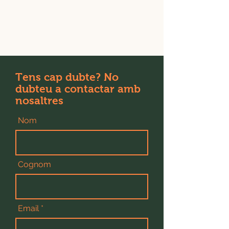
Tens cap dubte?
No
dubteu a contactar amb
nosaltres
Nom
Cognom
Email