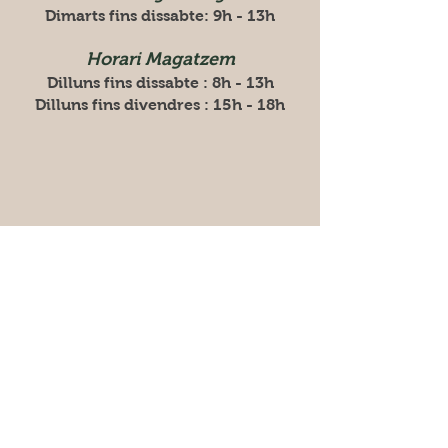
Dimarts fins dissabte: 9h - 13h
Horari Magatzem
Dilluns fins dissabte : 8h - 13h
Dilluns fins divendres : 15h - 18h
Amb el suport de l’Àrea Metropolitana
de Barcelona en el marc del Programa
per al foment de l’alimentació
sostenible de l’AMB