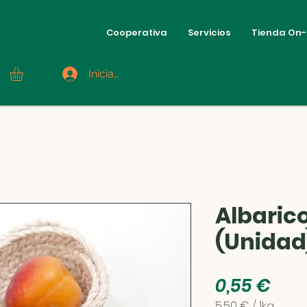
Cooperativa
Servicios
Tienda On-
Iniciar sesión
Albaric
(Unidad
Pre
0,55 €
5,50 €
/
1kg