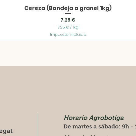
Cereza (Bandeja a granel 1kg)
Vista rápida
Precio
7,25 €
7,25 €
/
1kg
7
Impuesto incluido
,
2
5
€
p
o
r
1
K
i
l
o
g
r
a
m
Horario Agrobotiga
o
s
De martes a sábado: 9h - 
egat