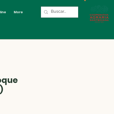
line
More
oque
)
cio