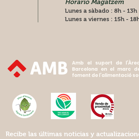
Horario Magatzem
Lunes a sàbado : 8h - 13h
Lunes a viernes : 15h - 18
Amb el suport de l’Àre
Barcelona en el marc d
foment de l’alimentació so
Recibe las últimas noticias y actualizacio