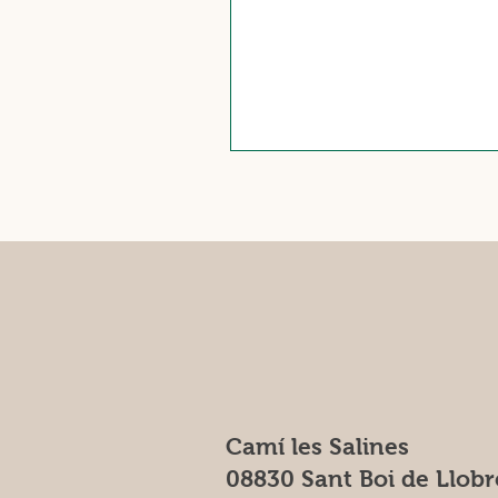
Camí les Salines
08830 Sant Boi de Llobr